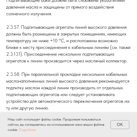
Подпитывающие баки должны быть снабжены указателями
давления масла и защищены от прямого воздействия
солнечного излучения.
2.3.57. Подпитывающие агрегаты линий высокого давления
должны быть размещены в закрытых помещениях, имеющих
температуру не ниже +10 °C, и расположены возможно
ближе к месту присоединения к кабельным линиям (см. также
2.3.131). Присоединение нескольких подпитывающих
агрегатов к линии производится через масляный коллектор.
2.3.58. При параллельной прокладке нескольких кабельных
маслонаполненных линий высокого давления рекомендуется
подпитку маслом каждой линии производить от отдельных
подпитывающих агрегатов или следует устанавливать
устройство для автоматического переключения агрегатов на
ту или другую линию.
Наш сайт использует файлы cookie. Продолжая пользоваться
2.3.59. Подпитывающие агрегаты рекомендуется
OK
сайтом, вы соглашаетесь на использование нами ваших файлов
обеспечивать электроэнергией от двух независимых
cookie.
Подробнее
На главную
Этапы работы
Лицензия
Кейсы
Контакты
источников питания с обязательным устройством