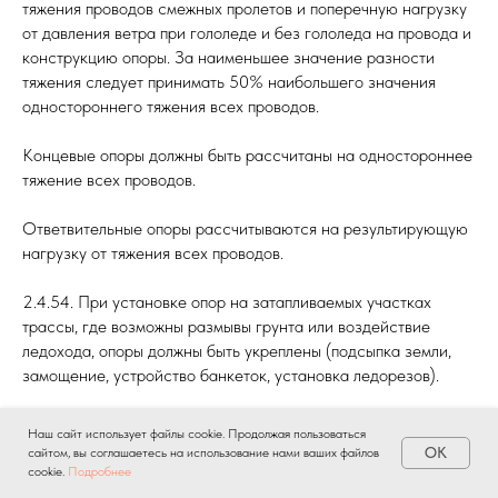
тяжения проводов смежных пролетов и поперечную нагрузку
от давления ветра при гололеде и без гололеда на провода и
конструкцию опоры. За наименьшее значение разности
тяжения следует принимать 50% наибольшего значения
одностороннего тяжения всех проводов.
Концевые опоры должны быть рассчитаны на одностороннее
тяжение всех проводов.
Ответвительные опоры рассчитываются на результирующую
нагрузку от тяжения всех проводов.
2.4.54. При установке опор на затапливаемых участках
трассы, где возможны размывы грунта или воздействие
ледохода, опоры должны быть укреплены (подсыпка земли,
замощение, устройство банкеток, установка ледорезов).
Габариты, пересечения и сближения.
Наш сайт использует файлы cookie. Продолжая пользоваться
OK
сайтом, вы соглашаетесь на использование нами ваших файлов
2.4.55. Расстояние по вертикали от проводов ВЛИ до
cookie.
Подробнее
На главную
Этапы работы
Лицензия
Кейсы
Контакты
поверхности земли в населенной и ненаселенной местности