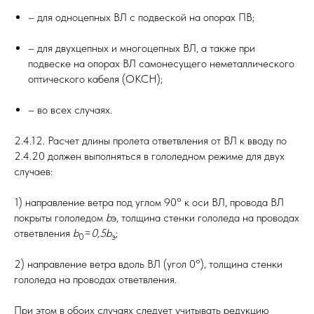
– для одноцепных ВЛ с подвеской на опорах ПВ;
– для двухцепных и многоцепных ВЛ, а также при
подвеске на опорах ВЛ самонесущего неметаллического
оптического кабеля (ОКСН);
– во всех случаях.
2.4.12. Расчет длины пролета ответвления от ВЛ к вводу по
2.4.20 должен выполняться в гололедном режиме для двух
случаев:
1) направление ветра под углом 90° к оси ВЛ, провода ВЛ
покрыты гололедом
b
э, толщина стенки гололеда на проводах
ответвления
b
=
0,5b
;
0
э
2) направление ветра вдоль ВЛ (угол 0°), толщина стенки
гололеда на проводах ответвления.
При этом в обоих случаях следует учитывать редукцию