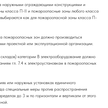
е системы работают с применением рециркуляции во
пожароопасными зонами класса П-II, относятся та
 П-II.
оров местных отсосов относятся к пожароопасным з
живаемая ими зона.
енных за наружными ограждающими конструкциями и
е зоны класса П-II и пожароопасные зоны любого
игатели выбираются как для пожароопасной зоны кла
и класса пожароопасных зон должно производиться
ектриками проектной или эксплуатационной организа