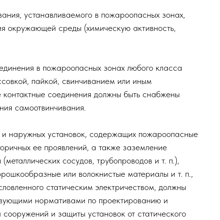
ами (и складов) категории В электрооборудование д
 требованиям гл. 7.4 к электроустановкам в пожароо
са.
омещениях или наружных установках единичного
я, когда специальные меры против распространени
на в пределах до 3 м по горизонтали и вертикали от
роопасной.
борудования, устанавливаемого в пожароопасных зон
 условия окружающей среды (химическую активность
тные соединения в пожароопасных зонах любого клас
 опрессовкой, пайкой, свинчиванием или иным