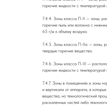
Классификация пожароопасны
7.4.3.Зоны класса П-I — зон
горючие жидкости с температ
ок
7.4.4. Зоны класса П-II — з
горючие пыль или волокна с
65 г/м к объему воздуха.
ем до
7.4.5. Зоны класса П-IIа — 
твердые горючие вещества.
ии
7.4.6. Зоны класса П-III — 
инии
горючие жидкости с темпера