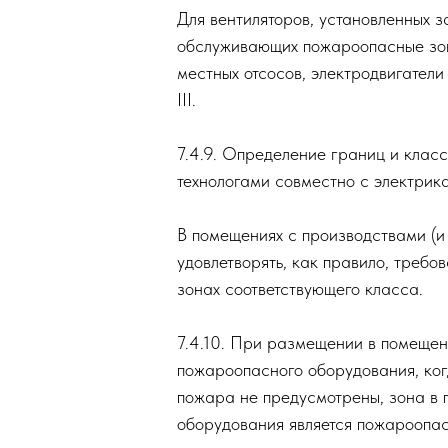
вентиляторов (если приточны
инии
обслуживающих помещения с 
ем
пожароопасным зонам класса
линии
ем
Зоны в помещениях вентилят
того же класса, что и обслу
линии
ем
Для вентиляторов, установл
обслуживающих пожароопасны
местных отсосов, электродв
тей
III.
а
ита
7.4.9. Определение границ 
щита
технологами совместно с эл
ащита