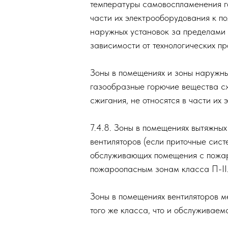
ем до
7.4.7. Зоны в помещениях и 
и вертикали от аппарата, в 
вещества, но технологически
ем до
раскаленных частей либо те
температуры самовоспламенен
ем
части их электрооборудован
ии
наружных установок за пред
ем
зависимости от технологичес
нии
ем
Зоны в помещениях и зоны на
газообразные горючие вещест
нии
ем
сжигания, не относятся в ча
инии
7.4.8. Зоны в помещениях вы
ем