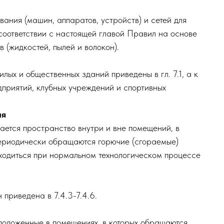
ниям других разделов Правил в той мере, в какой о
орудования (машин, аппаратов, устройств) и сетей 
тся в соответствии с настоящей главой Правил на о
иалов (жидкостей, пылей и волокон).
кам жилых и общественных зданий приведены в гл. 7.
х предприятий, клубных учреждений и спортивных
бования
называется пространство внутри и вне помещений, 
о или периодически обращаются горючие (сгораемые
гут находиться при нормальном технологическом пр