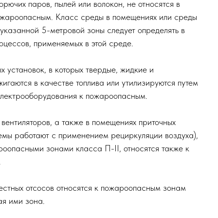
зоны наружных установок в пределах до 5 м по гориз
которых постоянно или периодически обращаются гор
й процесс ведется с применением открытого огня,
хнологические аппараты имеют поверхности, нагреты
ия горючих паров, пылей или волокон, не относятся
ия к пожароопасным. Класс среды в помещениях или
елами указанной 5-метровой зоны следует определя
ких процессов, применяемых в этой среде.
ружных установок, в которых твердые, жидкие и
ва сжигаются в качестве топлива или утилизируютс
сти их электрооборудования к пожароопасным.
тяжных вентиляторов, а также в помещениях приточны