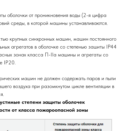
борудования в пожароопасных зонах должно выполня
ах любого класса могут применяться электрические
 кВ при условии, что их оболочки имеют степень защ
занной в табл. 7.4.1.
го класса могут применяться электрические машины
 с вентиляцией по замкнутому или разомкнутому ци
у циклу в системе вентиляции должно быть предусм
потерь воздуха и создания избыточного давления в
ь защиты оболочки от проникновения воды (2-я циф