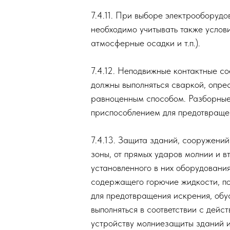
В помещениях с производств
удовлетворять, как правило,
зонах соответствующего клас
7.4.10. При размещении в п
пожароопасного оборудовани
пожара не предусмотрены, зо
И
оборудования является пожа
йства
льные
7.4.11. При выборе электроо
необходимо учитывать также
атмосферные осадки и т.п.).
а и
7.4.12. Неподвижные контак
а и
должны выполняться сваркой,