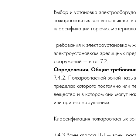
удовлетворять также требова
изменены настоящей главой.
ЛА
Выбор и установка электрооб
х
пожароопасных зон выполняю
ые
классификации горючих матер
тные
Требования к электроустанов
электроустановкам зрелищны
итные
сооружений — в гл. 7.2.
Определения. Общие тре
7.4.2. Пожароопасной зоной 
итные
пределах которого постоянн
вещества и в котором они мо
или при его нарушениях.