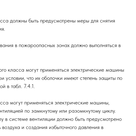
орные контактные соединения должны быть снабже
вращения самоотвинчивания.
ружений и наружных установок, содержащих пожароо
ии и вторичных ее проявлений, а также заземление
вания (металлических сосудов, трубопроводов и т. п.
ти, порошкообразные или волокнистые материалы и т
я, обусловленного статическим электричеством, дол
 с действующими нормативами по проектированию и
аний и сооружений и защиты установок от статическ
го класса должны быть предусмотрены меры для сня
дования.